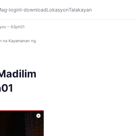
ag-login
I-download
Lokasyon
Talakayan
iyos – 63ph01
im na Kayamanan ng
 Madilim
h01