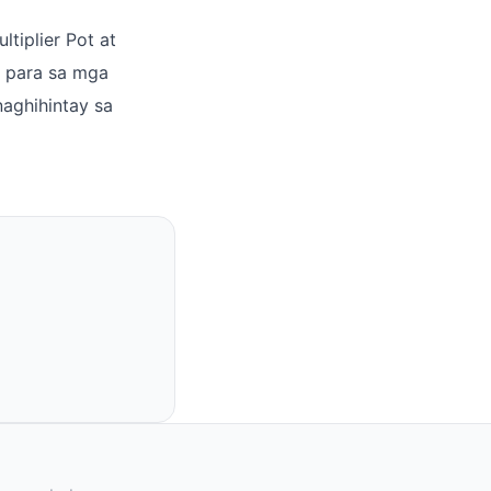
ltiplier Pot at
o para sa mga
aghihintay sa