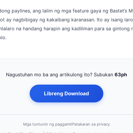
dong paylines, ang lalim ng mga feature gaya ng Bastet’s Mu
ot ay nagbibigay ng kakaibang karanasan. Ito ay isang lar
alaro na handang harapin ang kadiliman para sa gintong n
lo.
Nagustuhan mo ba ang artikulong ito? Subukan
63ph
Libreng Download
Mga tuntunin ng paggamit
Patakaran sa privacy