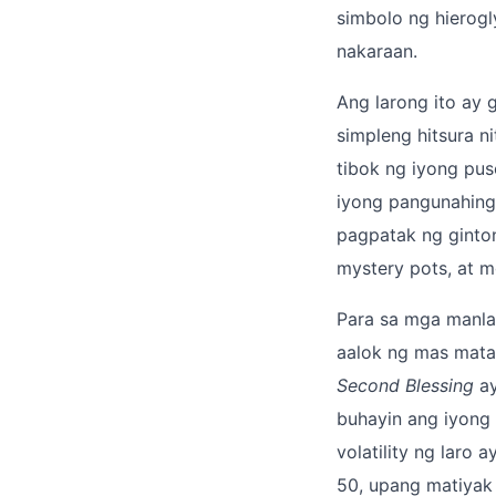
simbolo ng hierog
nakaraan.
Ang larong ito ay
simpleng hitsura n
tibok ng iyong pu
iyong pangunahing
pagpatak ng ginto
mystery pots, at 
Para sa mga manl
aalok ng mas mata
Second Blessing
ay
buhayin ang iyong
volatility ng laro
50, upang matiyak 