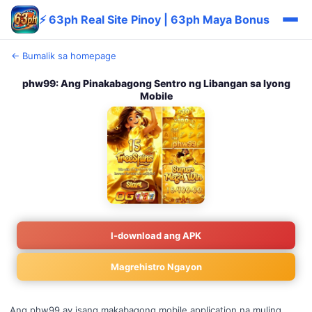
⚡ 63ph Real Site Pinoy | 63ph Maya Bonus
← Bumalik sa homepage
phw99: Ang Pinakabagong Sentro ng Libangan sa Iyong
Mobile
I-download ang APK
Magrehistro Ngayon
Ang phw99 ay isang makabagong mobile application na muling