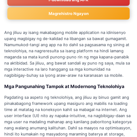
Magrehistro Ngayon
Ang jiliuu ay isang makabagong mobile application na idinisenyo
upang magbigay ng de-kalidad na libangan sa bawat gumagamit.
Namumukod-tangi ang app na ito dahil sa pagsasama ng sining at
teknolohiya, na nagreresulta sa isang platform na hindi lamang
maganda sa mata kundi punong-puno rin ng mga kapana-panabik
na aktibidad. Sa jiliuu, ang bawat sandali ay puno ng saya, mula sa
mga interactive na laro hanggang sa mga komunidad na
nagbibigay-buhay sa iyong araw-araw na karanasan sa mobile.
Mga Pangunahing Tampok at Modernong Teknolohiya
Pagdating sa aspeto ng teknolohiya, ang jiliuu ay binuo gamit ang
pinakabagong framework upang masiguro ang mabilis na loading
time at matatag na koneksyon kahit sa mabagal na internet. Ang
user interface (UI) nito ay napaka-intuitive, na nagbibigay-daan sa
mga user na madaling mahanap ang kanilang paboritong kategorya
nang walang anumang kalituhan. Dahil sa maayos na optimisasyon,
hindi ito kumakain ng masyadong maraming baterya at storage,