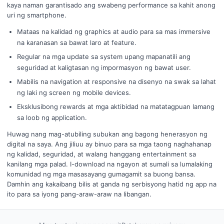
kaya naman garantisado ang swabeng performance sa kahit anong
uri ng smartphone.
Mataas na kalidad ng graphics at audio para sa mas immersive
na karanasan sa bawat laro at feature.
Regular na mga update sa system upang mapanatili ang
seguridad at kaligtasan ng impormasyon ng bawat user.
Mabilis na navigation at responsive na disenyo na swak sa lahat
ng laki ng screen ng mobile devices.
Eksklusibong rewards at mga aktibidad na matatagpuan lamang
sa loob ng application.
Huwag nang mag-atubiling subukan ang bagong henerasyon ng
digital na saya. Ang jiliuu ay binuo para sa mga taong naghahanap
ng kalidad, seguridad, at walang hanggang entertainment sa
kanilang mga palad. I-download na ngayon at sumali sa lumalaking
komunidad ng mga masasayang gumagamit sa buong bansa.
Damhin ang kakaibang bilis at ganda ng serbisyong hatid ng app na
ito para sa iyong pang-araw-araw na libangan.